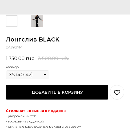
Лонгслив BLACK
EASYGYM
1 750.00
rub.
3 500.00
rub.
Размер
ДОБАВИТЬ В КОРЗИНУ
Стильная косынка в подарок
- укороченый топ
- горловина лодочкой
- стильные расклешеные рукава с разрезом