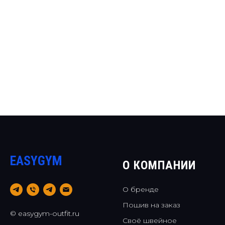
EASYGYM
О КОМПАНИИ
О бренде
Пошив на заказ
© easygym-outfit.ru
Своё швейное